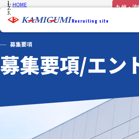
HOME
北海道・
中部・北
中国・四
九州・沖
関東
近畿
採用情報
Recruiting site
募集要項/エントリー
募集要項
募集要項/エン