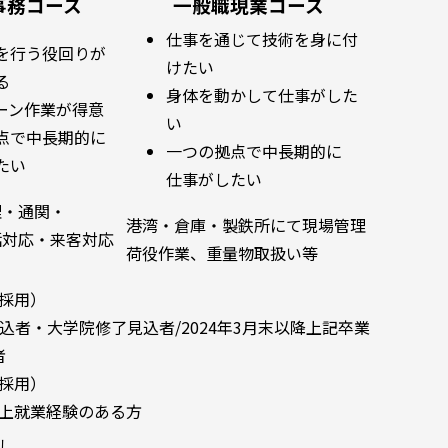
事務コース
一般職現業コース
仕事を通じて技術を身に付
を行う役回りが
けたい
る
身体を動かして仕事がした
ーン作業が得意
い
点で中長期的に
一つの拠点で中長期的に
たい
仕事がしたい
理・通関・
港湾・倉庫・製鉄所にて現場管理
話対応・来客対応
荷役作業、重量物取扱い等
採用）
込者・大学院修了見込者/2024年3月末以降上記卒業
者
採用）
上就業経験のある方
し