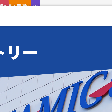
東北
陸
国
縄
中国・四国
北海道・東北
トリー