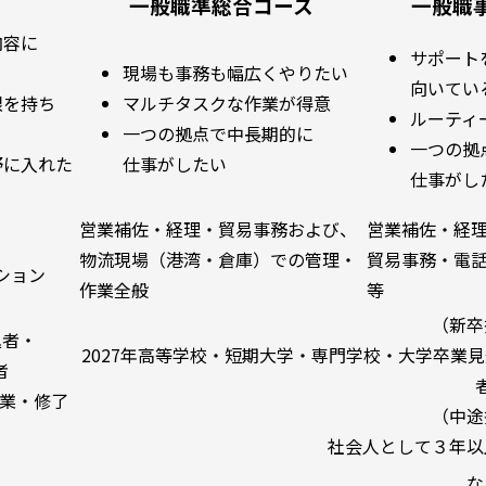
一般職準総合コース
一般職
内容に
サポート
現場も事務も幅広くやりたい
向いてい
限を持ち
マルチタスクな作業が得意
ルーティ
一つの拠点で中長期的に
一つの拠
野に入れた
仕事がしたい
仕事がし
営業補佐・経理・貿易事務および、
営業補佐・経
物流現場（港湾・倉庫）での管理・
貿易事務・電
ション
作業全般
等
（新卒
込者・
2027年高等学校・短期大学・専門学校・大学卒業見
者
卒業・修了
（中途
社会人として３年以
な