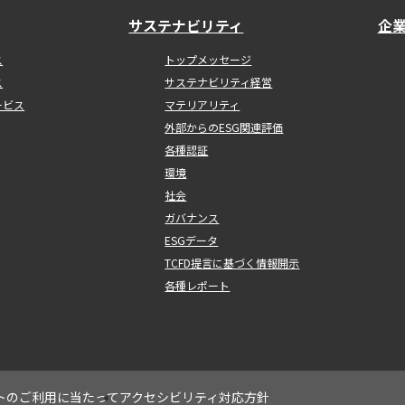
サステナビリティ
企
ス
トップメッセージ
ス
サステナビリティ経営
ービス
マテリアリティ
外部からのESG関連評価
各種認証
環境
社会
ガバナンス
ESGデータ
TCFD提言に基づく情報開示
各種レポート
トのご利用に当たって
アクセシビリティ対応方針