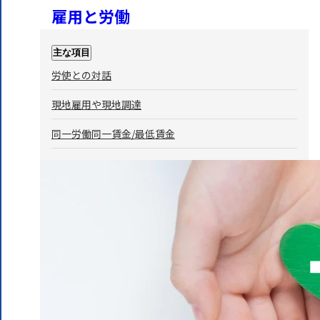
雇用と労働
主な項目
労使との対話
現地雇用や現地調達
同一労働同一賃金/最低賃金