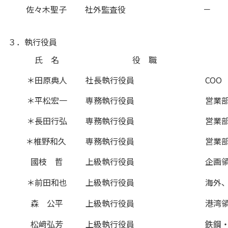
佐々木聖子
社外監査役
－
３．執行役員
氏 名
役 職
＊田原典人
社長執行役員
COO
＊平松宏一
専務執行役員
営業
＊長田行弘
専務執行役員
営業
＊椎野和久
専務執行役員
営業
國枝 哲
上級執行役員
企画領
＊前田和也
上級執行役員
海外
森 公平
上級執行役員
港湾
松﨑弘芳
上級執行役員
鉄鋼