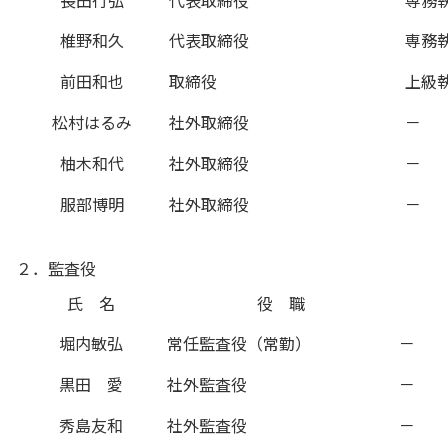
椎野和久
代表取締役
専務
前田和也
取締役
上級
松村はるみ
社外取締役
－
柚木和代
社外取締役
－
服部博明
社外取締役
－
２．監査役
氏 名
役 職
堀内敏弘
常任監査役（常勤）
－
黒田 愛
社外監査役
－
秀島友和
社外監査役
－