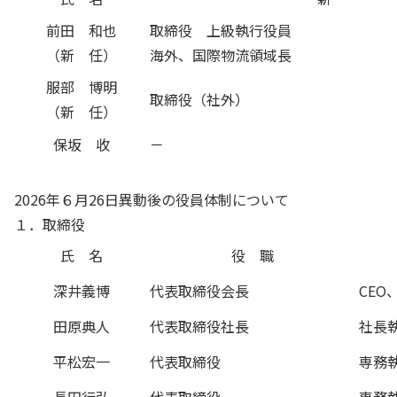
前田 和也
取締役 上級執行役員
（新 任）
海外、国際物流領域長
服部 博明
取締役（社外）
（新 任）
保坂 收
－
2026年６月26日異動後の役員体制について
１．取締役
氏 名
役 職
深井義博
代表取締役会長
CEO
田原典人
代表取締役社長
社長執
平松宏一
代表取締役
専務
長田行弘
代表取締役
専務