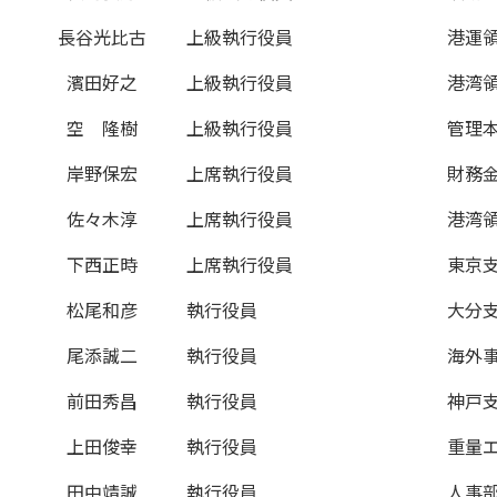
長谷光比古
上級執行役員
港運
濱田好之
上級執行役員
港湾
空 隆樹
上級執行役員
管理本
岸野保宏
上席執行役員
財務
佐々木淳
上席執行役員
港湾
下西正時
上席執行役員
東京
松尾和彦
執行役員
大分
尾添誠二
執行役員
海外
前田秀昌
執行役員
神戸
上田俊幸
執行役員
重量
田中靖誠
執行役員
人事