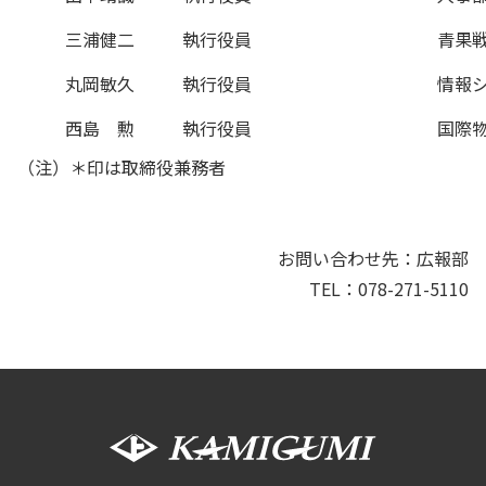
三浦健二
執行役員
青果
丸岡敏久
執行役員
情報
西島 勲
執行役員
国際物
（注）＊印は取締役兼務者
お問い合わせ先：広報部
TEL：078-271-5110